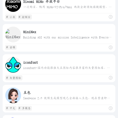
Xiaomi MiMo 开放平台
一次购买，畅用 MiMo-V2-Pro/Omni 两款全新顶级旗舰模型，更有 TTS 模型全档位套餐限时免费。诚邀全球用户释放 Xiaomi MiMo 大模型的强大生产力
# 小米
# 控制台
MiniMax
Building AGI with our mission Intelligence with Everyone. Global leader in multi-modal models and AI-native products with over 200 million users.
# 音频
iconfont
iconfont-国内功能很强大且图标内容很丰富的矢量图标库，提供矢量图标下载、在线存储、格式转换等功能。阿里巴巴体验团队倾力打造，设计和前端开发的便捷工具
# 矢量图标
豆包
Seedance 2.0 视频生成模型现已全面接入豆包，现在登录即可免费使用！豆包 是你的 AI 聊天智能对话问答助手，写作文案翻译编程工具。豆包为你答疑解惑，提供灵感，辅助创作，也可以和你畅聊任何你感兴趣的话题
# 中文
# 多模态