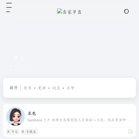
中文
共 3 篇网址
排序
发布
更新
浏览
点赞
豆包
Seedance 2.0 视频生成模型现已全面接入豆包，现在登录即可免费使用！豆包 是你的 AI 聊天智能对话问答助手，写作文案翻译编程工具。豆包为你答疑解惑，提供灵感，辅助创作，也可以和你畅聊任何你感兴趣的话题
# 中文
# 多模态