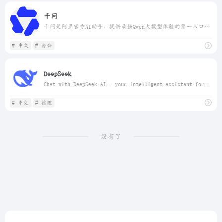
千问
千问是阿里官方AI助手，提供最强Qwen大模型体验的第一入口，助力你的工作、学习、生活。 支持 AI 搜索、网页总结、AI PPT、AI 生图、PPT 创作和录音纪要，让创作、汇报、调研、分析更高效。
# 中文
# 办公
DeepSeek
Chat with DeepSeek AI – your intelligent assistant for coding, content creation, file reading, and more. Upload documents, engage in long-context conversations, and get expert help in AI, natural language processing, and beyond. | 深度求索（DeepSeek）助力编程代码开发、创意写作、文件处理等任务，支持文件上传及长文本对话，随时为您提供高效的AI支持。
# 中文
# 推理
没有了