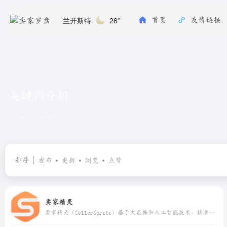
兰开斯特
26°
首页
友情链接
关键词分析
共 1 篇网址
排序
发布
更新
浏览
点赞
卖家精灵
卖家精灵（SellerSprite）基于大数据和人工智能技术，精准查询每个产品的销量、关键词、自然搜索数据，为亚马逊跨境卖家提供一站式选品、市场分析、关键词优化、产品监控等软件工具，帮助亚马逊卖家验证选品思路，洞察竞品/变体的流量来源，优化listing和调整售卖策略，发现蓝海市场，打造潜力爆款