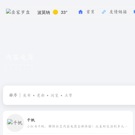
波莫纳
33°
首页
友情链接
内容电商
共 3 篇网址
排序
发布
更新
浏览
点赞
千帆
小红书千帆，解锁社交内容电商全新体验！从美好生活到多元交易，让小红书伴你生长，品牌合作、数据分析、让商业变现更高效。平台占据社交电商流量红利，便捷高效获客，打造品牌商品新爆款。加入小红书商家，您可以得到经营店铺的生意小帮手，小红书会帮助商家解决核心经营链路问题，通过小红书专属社区电商模式助力商家快速获利！