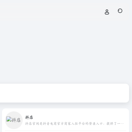
抖店
抖店官网是抖音电商官方商家入驻平台的登录入口，提供了一站式的商家开店服务。在这里，商家可以轻松地注册账号、创建店铺、管理商品、处理订单等。抖店官网致力于为广大商家提供高效便捷的电商运营解决方案，助力商家实现商业成功。