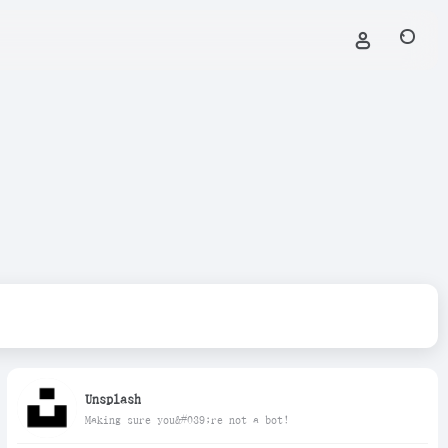
Unsplash
Making sure you&#039;re not a bot!