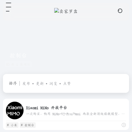
控制台
共 1 篇网址
排序
发布
更新
浏览
点赞
Xiaomi MiMo 开放平台
一次购买，畅用 MiMo-V2-Pro/Omni 两款全新顶级旗舰模型，更有 TTS 模型全档位套餐限时免费。诚邀全球用户释放 Xiaomi MiMo 大模型的强大生产力
# 小米
# 控制台