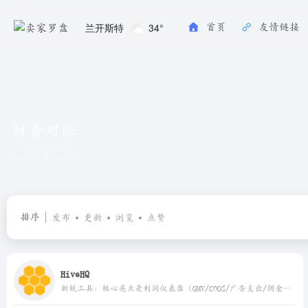
兰开斯特
34°
首页
友情链接
财务对账
共 1 篇网址
排序
发布
更新
浏览
点赞
HiveHQ
新锐工具，核心亮点是利润仪表盘（GMV/COGS/广告支出/佣金一键对账）+联盟机器人自动化