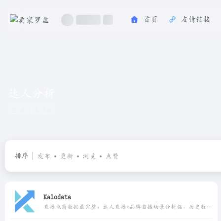
首页
友情链接
达人分析
共 1 篇网址
排序
发布
更新
浏览
点赞
Kalodata
直播电商数据最完整，达人直播+品牌自播场景分析强，历史数据窗口长，适合做竞品复盘