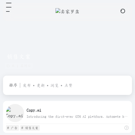
销售文案
共 1 篇网址
排序
发布
更新
浏览
点赞
Copy.ai
Introducing the first-ever GTM AI platform. Automate hundreds of tedious, repetitive tasks and empower your team to scale success like never before.
# 广告
# 销售文案