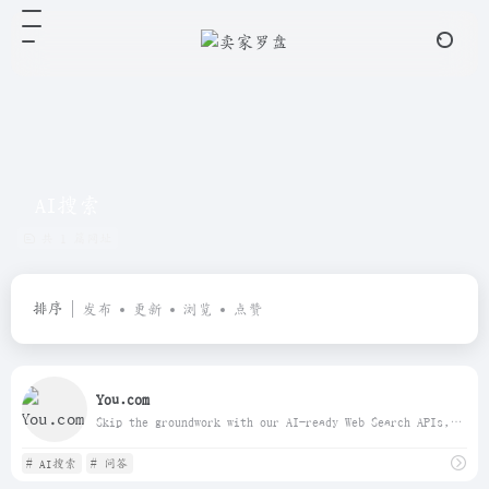
AI搜索
共 1 篇网址
排序
发布
更新
浏览
点赞
You.com
Skip the groundwork with our AI-ready Web Search APIs, delivering advanced search capabilities to power your next product.
# AI搜索
# 问答