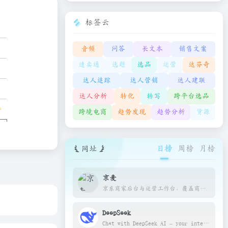
标签云
音频
问答
长文本
销售文案
速卖通
选题
选品
运营
达芬奇
达人追踪
达人营销
达人建联
达人分析
转化
转写
跨平台选品
跨境电商
趋势发现
趋势分析
货源
网址
日榜
周榜
月榜
京麦
京东商家后台与运营工作台，覆盖商品、订单和营销管理。
DeepSeek
Chat with DeepSeek AI – your intelligent assistant for coding, content creation, file reading, and more. Upload documents, engage in long-context conversations, and get expert help in AI, natural language processing, and beyond. | 深度求索（DeepSeek）助力编程代码开发、创意写作、文件处理等任务，支持文件上传及长文本对话，随时为您提供高效的AI支持。