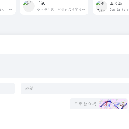
千帆
亚马逊
京东商家后台与运营工作台，覆盖商品、订单和营销管理。
小红书千帆，解锁社交内容电商全新体验！从美好生活到多元交易，让小红书伴你生长，品牌合作、数据分析、让商业变现更高效。平台占据社交电商流量红利，便捷高效获客，打造品牌商品新爆款。加入小红书商家，您可以得到经营店铺的生意小帮手，小红书会帮助商家解决核心经营链路问题，通过小红书专属社区电商模式助力商家快速获利！