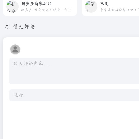
拼多多商家后台
京麦
拼多多-社交电商引领者，官方入驻平台，0元开店1分钟入驻。开网店就选拼多多，新电商新机遇。社交电商流量红利期，获客成本超低，抢占巨额流量入口极速打造爆款。拼多多商家后台，全流程开店教程，从新手入门到进阶玩法，手把手教你开网店，已经有上千万卖家在拼多多入驻赚钱了。入驻、上新、货源、客服、物流、售后，一切问题在拼多多都迎刃而解。海量资源位，超多无门槛活动，新店老店都能上。超多店铺营销推广工具，新手开店不怕没客源。专属对接小二，帮你解决店铺运营困惑。
暂无评论