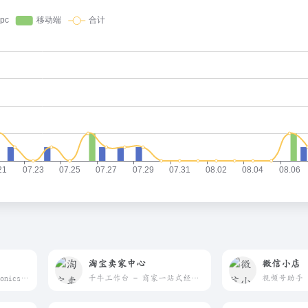
淘宝卖家中心
微信小店
Buy &amp; sell electronics, cars, clothes, collectibles &amp; more on eBay, the world&apos;s online marketplace. Top brands, low prices &amp; free shipping on many items.
千牛工作台 - 商家一站式经营阵地
视频号助手