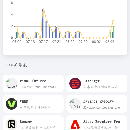
相关导航
Final Cut Pro
Descript
Discover the innovative world of Apple and shop everything iPhone, iPad, Apple Watch, Mac, and Apple TV, plus explore accessories, entertainment, and expert device support.
文本式音视频编辑工具，适合播客、访谈和短视频。
VEED
DaVinci Resolve
在线视频剪辑和字幕工具，适合轻量内容制作。
Blackmagic Design creates the world’s highest quality products for the feature film, post and broadcast industries including URSA cameras, DaVinci Resolve and ATEM switchers.
Runway
Adobe Premiere Pro
AI 视频编辑与生成平台，适合创意视觉制作。
专业视频剪辑软件，适合中重度视频制作。